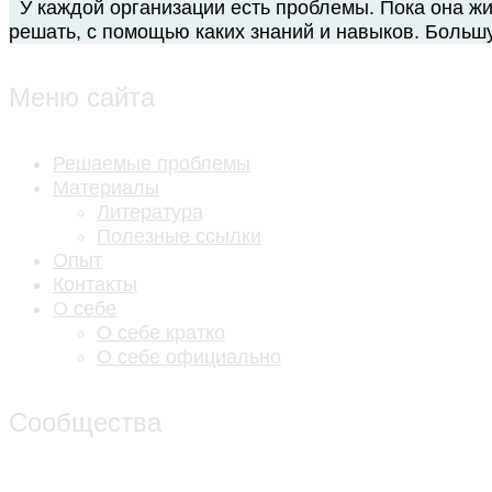
У каждой организации есть проблемы. Пока она жив
решать, с помощью каких знаний и навыков. Больш
Меню сайта
Решаемые проблемы
Материалы
Литература
Полезные ссылки
Опыт
Контакты
О себе
О себе кратко
О себе официально
Сообщества